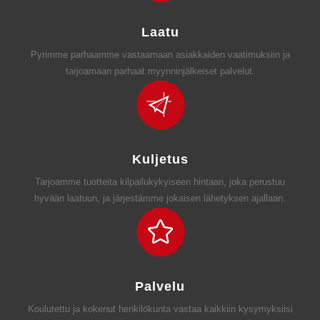
Laatu
Pyrimme parhaamme vastaamaan asiakkaiden vaatimuksiin ja
tarjoamaan parhaat myynninjälkeiset palvelut.
Kuljetus
Tarjoamme tuotteita kilpailukykyiseen hintaan, joka perustuu
hyvään laatuun, ja järjestämme jokaisen lähetyksen ajallaan.
Palvelu
Koulutettu ja kokenut henkilökunta vastaa kaikkiin kysymyksiisi