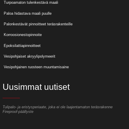
Turpoamaton tulenkestävä maali
Paloa hidastava maali puulle
Palonkestävät pinnoitteet teräsrakenteille
Korroosionestopinnoite
Epoksilattiapinnoitteet
Vesipohjaiset akryylipolymeerit
Vesipohjainen ruosteen muuntamisaine
Uusimmat uutiset
Tulipalo- ja eristysperiaate, joka ei ole laajentamaton teräsrakenne
M
Fireproof-päällyste
r
T
i
m