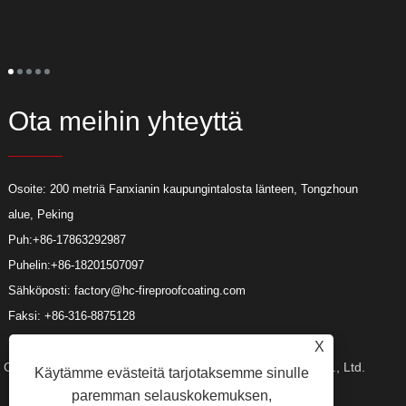
t
t
u
t
Ota meihin yhteyttä
Osoite: 200 metriä Fanxianin kaupungintalosta länteen, Tongzhoun
alue, Peking
Puh:
+86-17863292987
Puhelin:
+86-18201507097
Sähköposti:
factory@hc-fireproofcoating.com
Faksi: +86-316-8875128
X
Copyright © 2023 Beijing Huacheng Fireproof Coating Co., Ltd.
Käytämme evästeitä tarjotaksemme sinulle
paremman selauskokemuksen,