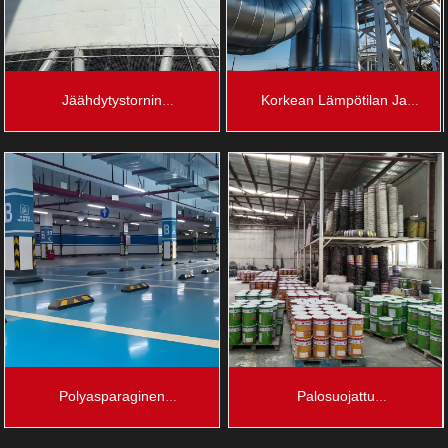
Jäähdytystornin
Korkean Lämpötilan Ja
Korroosionestopinnoite
Korroosion Vastaiset
Pinnoitteet
Polyasparaginen
Palosuojattu
Lattiapinnoite
Palonestopinnoite