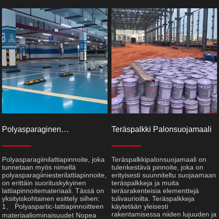
Polyasparaginen
Teräspalkki Palonsuojamaali
Lattiapinnoite
Polyasparagiinilattiapinnoite, joka
​Teräspalkkipalonsuojamaali on
tunnetaan myös nimellä
tulenkestävä pinnoite, joka on
polyasparagiiniesterilattiapinnoite,
erityisesti suunniteltu suojaamaan
on erittäin suorituskykyinen
teräspalkkeja ja muita
lattiapinnoitemateriaali. Tässä on
teräsrakenteisia elementtejä
yksityiskohtainen esittely siihen:
tulivaurioilta. Teräspalkkeja
1、 Polyaspartic-lattiapinnoitteen
käytetään yleisesti
rakentamisessa niiden lujuuden ja
materiaaliominaisuudet Nopea