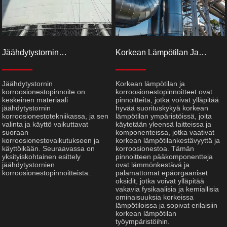
Jäähdytystornin
Korkean Lämpötilan Ja
Korroosionestopinnoite
Korroosion Vastaiset
Pinnoitteet
Jäähdytystornin
Korkean lämpötilan ja
korroosionestopinnoite on
korroosionestopinnoitteet ovat
keskeinen materiaali
pinnoitteita, jotka voivat ylläpitää
jäähdytystornin
hyvää suorituskykyä korkean
korroosionestotekniikassa, ja sen
lämpötilan ympäristöissä, joita
valinta ja käyttö vaikuttavat
käytetään yleensä laitteissa ja
suoraan
komponenteissa, jotka vaativat
korroosionestovaikutukseen ja
korkean lämpötilankestävyyttä ja
käyttöikään. Seuraavassa on
korroosionestoa. Tämän
yksityiskohtainen esittely
pinnoitteen pääkomponentteja
jäähdytystornien
ovat lämmönkestävä ja
korroosionestopinnoitteista:
palamattomat epäorgaaniset
oksidit, jotka voivat ylläpitää
vakavia fysikaalisia ja kemiallisia
ominaisuuksia korkeissa
lämpötiloissa ja sopivat erilaisiin
korkean lämpötilan
työympäristöihin.