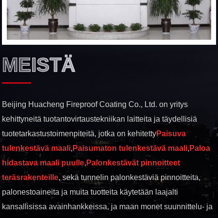
MEISTÄ
Beijing Huacheng Fireproof Coating Co., Ltd. on yritys
kehittyneitä tuotantovirtaustekniikan laitteita ja täydellisiä
tuotetarkastustoimenpiteitä, jotka on kehitetty
Paisuva
tulenkestävä maali
,
Paisumaton tulenkestävä maali
,
Paloa
hidastava maali puulle
,
Palonkestävät pinnoitteet
teräsrakenteille
, sekä tunnelin palonkestäviä pinnoitteita,
palonestoaineita ja muita tuotteita käytetään laajalti
kansallisissa avainhankkeissa, ja maan monet suunnittelu- ja