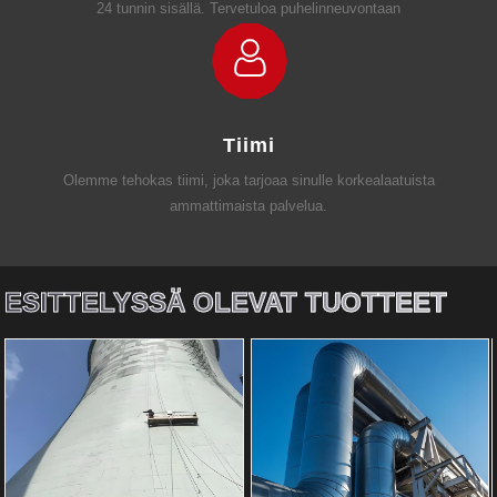
24 tunnin sisällä. Tervetuloa puhelinneuvontaan
Tiimi
Olemme tehokas tiimi, joka tarjoaa sinulle korkealaatuista
ammattimaista palvelua.
ESITTELYSSÄ OLEVAT TUOTTEET