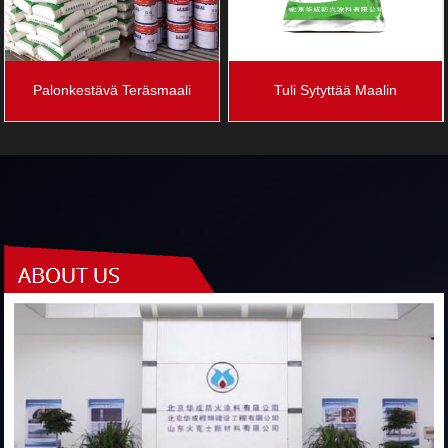
Palonkestävä Teräsmaali
Tuli Sytyttää Maalin