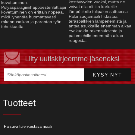
kestävyyden vuoksi, mutta ne
kovettuminen:
voivat olla alttiita korkeille
Polyasparagiinihappoesterilattiapinnoitteen
lämpötiloille tulipalon sattuessa.
kovettuminen on erittäin nopeaa,
Palonsuojamaali hidastaa
mikä lyhentää huomattavasti
teräspalkkien lämpenemistä ja
rakennusaikaa ja parantaa työn
antaa asukkaille enemmän aikaa
tehokkuutta.
evakuoida rakennuksesta ja
palomiehille enemmän aikaa
reagoida.
Liity uutiskirjeemme jäseneksi
Tuotteet
Paisuva tulenkestävä maali