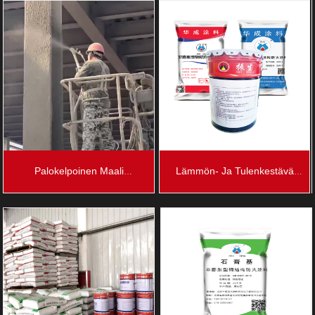
Palokelpoinen Maali
Lämmön- Ja Tulenkestävä
Kipsilevylle
Maali