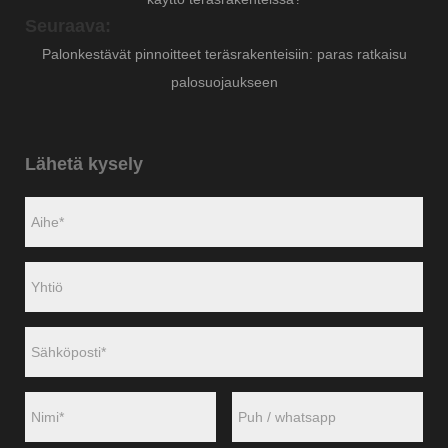
Seuraava:
Palonkestävät pinnoitteet teräsrakenteisiin: paras ratkaisu
palosuojaukseen
Lähetä kysely