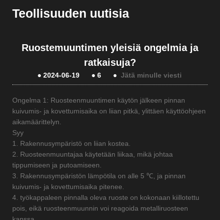
Teollisuuden uutisia
Ruostemuuntimen yleisiä ongelmia ja
ratkaisuja?
●
2024-06-19
●
6
●
Jätä minulle viesti
Ongelma 1: Ruosteenmuuntimen käytön jälkeen pinnan
kuivumis- ja kovettumisaika on liian pitkä, ylittäen käyttöohjeen
aikamäärittelyn.
Syy
1. Rakennusympäristö on liian kostea.
2. Ruosteenmuuntajaa käytetään liikaa, mikä johtaa
tippumiseen ja putoamiseen.
3. Rakennusympäristön lämpötila on alle 5 ℃, ja pinnan
kuivumis- ja kovettumisaika pitenee.
4. työkappaleen pinnalla oleva ruoste on kokonaan kiillotettu
pois, eikä ruosteenmuunnin voi reagoida metalliruosteen
kanssa.