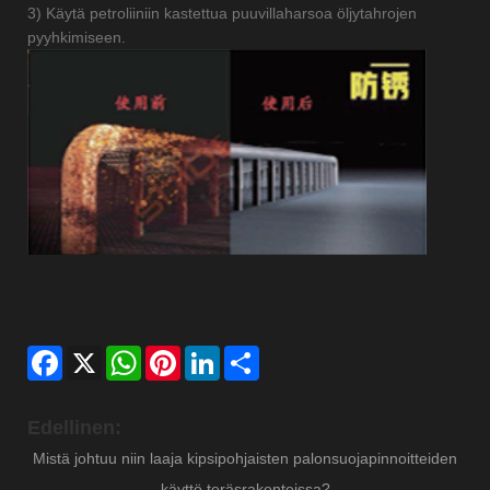
3) Käytä petroliiniin kastettua puuvillaharsoa öljytahrojen
pyyhkimiseen.
Facebook
X
WhatsApp
Pinterest
LinkedIn
Share
Edellinen:
Mistä johtuu niin laaja kipsipohjaisten palonsuojapinnoitteiden
käyttö teräsrakenteissa?