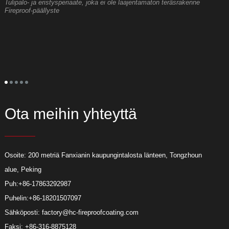
Tulipalo- ja eristysperiaate, joka ei ole laajentamaton teräsrakenne
M
Fireproof-päällyste
r
T
i
m
t
t
u
t
Ota meihin yhteyttä
Osoite: 200 metriä Fanxianin kaupungintalosta länteen, Tongzhoun
alue, Peking
Puh:
+86-17863292987
Puhelin:
+86-18201507097
Sähköposti:
factory@hc-fireproofcoating.com
Faksi: +86-316-8875128