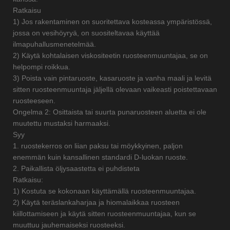
Ratkaisu
1) Jos rakentaminen on suoritettava kosteassa ympäristössä,
jossa on vesihöyryä, on suositeltavaa käyttää
ilmapuhallusmenetelmää.
2) Käytä kohtalaisen viskositeetin ruosteenmuuntajaa, se on
helpompi roikkua.
3) Poista vain pintaruoste, kasaruoste ja vanha maali ja levitä
sitten ruosteenmuuntaja jäljellä olevaan vaikeasti poistettavaan
ruosteeseen.
Ongelma 2: Osittaista tai suurta punaruosteen aluetta ei ole
muutettu mustaksi harmaaksi.
Syy
1. ruostekerros on liian paksu tai möykkyinen, paljon
enemmän kuin kansallinen standardi D-luokan ruoste.
2. Paikallista öljysaastetta ei puhdisteta
Ratkaisu:
1) Kostuta se kokonaan käyttämällä ruosteenmuuntajaa.
2) Käytä teräslankaharjaa ja hiomalaikkaa ruosteen
kiillottamiseen ja käytä sitten ruosteenmuuntajaa, kun se
muuttuu jauhemaiseksi ruosteeksi.