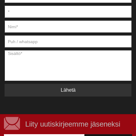
Lähetä
Liity uutiskirjeemme jäseneksi