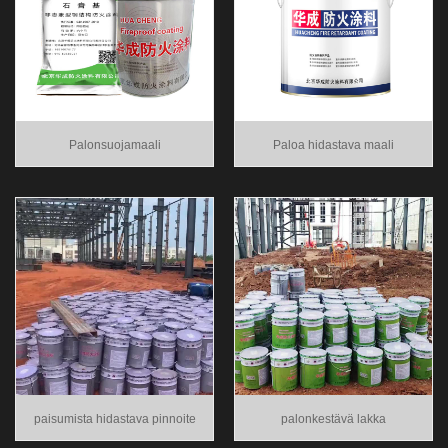
Palonsuojamaali
Paloa hidastava maali
paisumista hidastava pinnoite
palonkestävä lakka