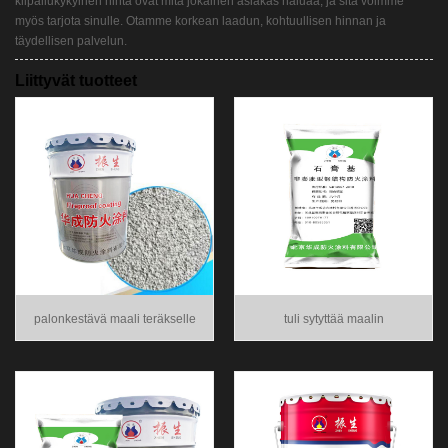
kilpailukykyinen hinta ovat mitä jokainen asiakas haluaa, ja sitä voimme
myös tarjota sinulle. Otamme korkean laadun, kohtuullisen hinnan ja
täydellisen palvelun.
Liittyvät tuotteet
palonkestävä maali teräkselle
tuli sytyttää maalin