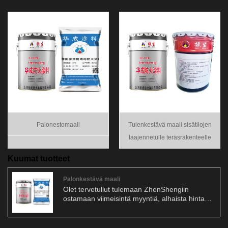
Palonestomaali
Tulenkestävä maali sisätilojen
laajennetulle teräsrakenteelle
Kuumat tuotteet
Palonkestävä maali
Olet tervetullut tulemaan ZhenShengiin
ostamaan viimeisintä myyntiä, alhaista hintaa
ja korkealaatuista tulenkestävää maalia. Fire
Proof Paint, toinen nimi tulenkestävälle
maalille, on eräänlainen suojapinnoite, joka