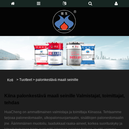
>
Tuotteet
>
palonkestävä maali seinille
Koti
Kiina palonkestävä maali seinille Valmistajat, toimittajat,
tehdas
HuaCheng on ammattimainen valmistaja ja toimittaja Kiinassa. Tehtaamme
tarjoaa palonestomaalin, ulkopalonsuojamaalin, sisätilojen palonestomaalin
jne. Äärimmäinen muotoilu, laadukkaat raaka-aineet, korkea suorituskyky ja