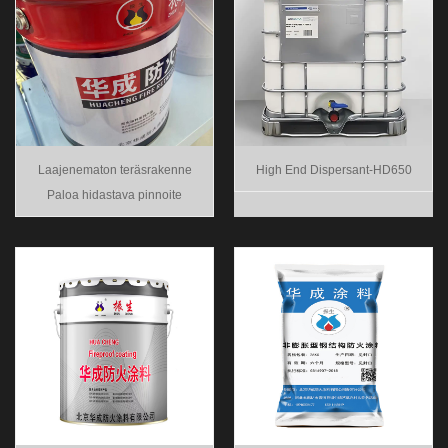
Laajenematon teräsrakenne
High End Dispersant-HD650
Paloa hidastava pinnoite