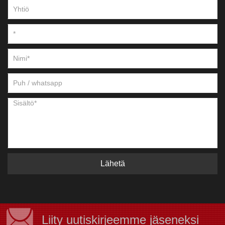
insinööreille, urakoitsijoille ja isännöitsijöille.
Lähetä
Liity uutiskirjeemme jäseneksi