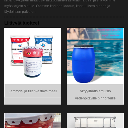
kilpailukykyinen hinta ovat mitä jokainen asiakas haluaa, ja sitä voimme
myös tarjota sinulle. Otamme korkean laadun, kohtuullisen hinnan ja
täydellisen palvelun.
Liittyvät tuotteet
Lämmön- ja tulenkestävä maali
Akryylihartsiemulsio
vedenpitäville pinnoitteille