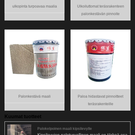
ulkopinta turpoavaa maalia
Ulkoiluttomat teräsrakenteen
palonkestävän pinnoite
Palonkestävä maali
Paloa hidastavat pinnoitteet
teräsrakenteille
Kuumat tuotteet
Palokelpoinen maali kipsilevylle
Kipsilevyjen paloturvallinen maali on tärkeä osa