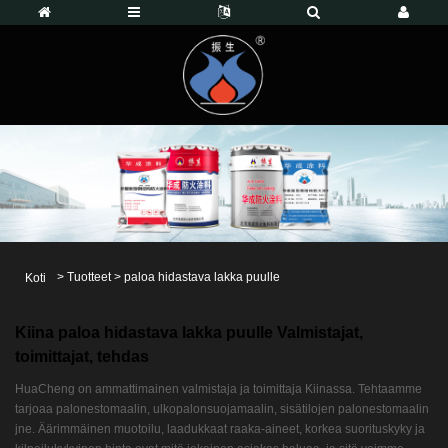
>
Tuotteet
>
paloa hidastava lakka puulle
Koti
Kiina paloa hidastava lakka puulle Valmistajat,
toimittajat, tehdas
HuaCheng on ammattimainen valmistaja ja toimittaja Kiinassa. Tehtaamme
tarjoaa palonestomaalin, ulkopalonsuojamaalin, sisätilojen palonestomaalin
jne. Äärimmäinen muotoilu, laadukkaat raaka-aineet, korkea suorituskyky ja